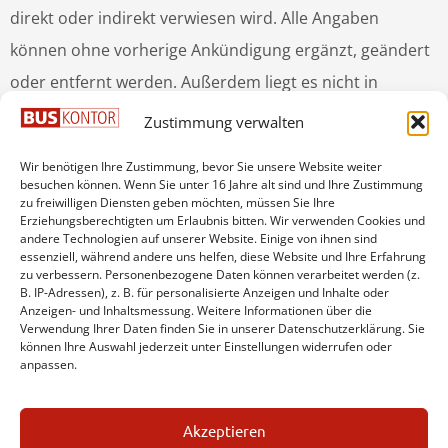
direkt oder indirekt verwiesen wird. Alle Angaben
können ohne vorherige Ankündigung ergänzt, geändert
oder entfernt werden. Außerdem liegt es nicht in
unserer Verantwortung, Vorsichtsmaßnahmen zu
Zustimmung verwalten
ergreifen gegen destruktive Programme oder
Wir benötigen Ihre Zustimmung, bevor Sie unsere Website weiter
Programmteile wie Viren, Worms, Trojanische Pferde
besuchen können. Wenn Sie unter 16 Jahre alt sind und Ihre Zustimmung
zu freiwilligen Diensten geben möchten, müssen Sie Ihre
o.ä., die auf Webservern liegen, die möglicherweise
Erziehungsberechtigten um Erlaubnis bitten. Wir verwenden Cookies und
andere Technologien auf unserer Website. Einige von ihnen sind
durch Links von unserer Website aus erreicht werden.
essenziell, während andere uns helfen, diese Website und Ihre Erfahrung
zu verbessern. Personenbezogene Daten können verarbeitet werden (z.
Datenschutz:
B. IP-Adressen), z. B. für personalisierte Anzeigen und Inhalte oder
Anzeigen- und Inhaltsmessung. Weitere Informationen über die
Hier finden Sie unsere Regelungen
gemäß
Verwendung Ihrer Daten finden Sie in unserer Datenschutzerklärung. Sie
können Ihre Auswahl jederzeit unter Einstellungen widerrufen oder
Telemediengesetz (TMG), Bundesdatenschutzgesetz
anpassen.
(BDSG) sowie sonstiger datenschutzrechtlicher
Bestimmungen.
Akzeptieren