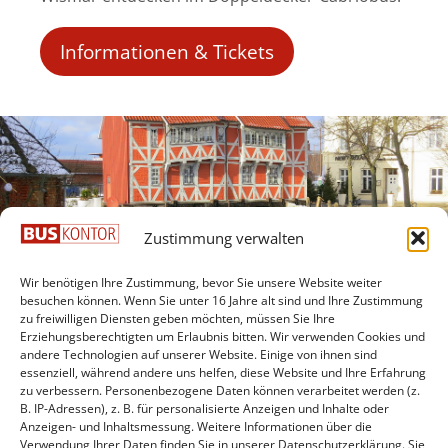
Informationen & Tickets
Zustimmung verwalten
Wir benötigen Ihre Zustimmung, bevor Sie unsere Website weiter
besuchen können. Wenn Sie unter 16 Jahre alt sind und Ihre Zustimmung
zu freiwilligen Diensten geben möchten, müssen Sie Ihre
Erziehungsberechtigten um Erlaubnis bitten. Wir verwenden Cookies und
andere Technologien auf unserer Website. Einige von ihnen sind
Wismar im „Papamobil“
essenziell, während andere uns helfen, diese Website und Ihre Erfahrung
zu verbessern. Personenbezogene Daten können verarbeitet werden (z.
B. IP-Adressen), z. B. für personalisierte Anzeigen und Inhalte oder
Seefahrer-Romantik und ein Hauch von
Anzeigen- und Inhaltsmessung. Weitere Informationen über die
Verwendung Ihrer Daten finden Sie in unserer Datenschutzerklärung. Sie